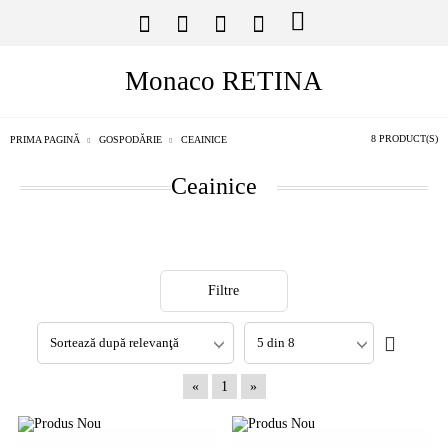
Monaco RETINA
8 PRODUCT(S)
PRIMA PAGINĂ
GOSPODĂRIE
CEAINICE
Ceainice
Filtre
«
1
»