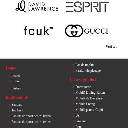
Vezi tot
Lac de unghii
Haine
Farduri de pleoape
Femei
Casă și grădină
Copii
Dormitoare
Bărbați
Mobilă Dining-Room
Încălțăminte
Mobilă de Bucătărie
Mobilă Living
Sandale
Mobilă pentru Copii
Toc Înalt
Uși
Pantofi de sport pentru bărbați
Grădina
Pantofi de sport pentru femei
Baie