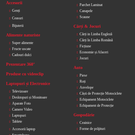
Accesorii
Parchet Laminat
Genți
Canapele
Scaune
Ceasuri
Bijuterii
Cărți & Jocuri
Cărți in Limba Engleză
Alimente naturiste
Cărți în Limba Romănă
Super alimente
Ficțiune
Fructe uscate
Economie și Afaceri
Cadouri dulci
Jocuri
Prezentare 360°
Auto
Produse cu videoclip
Piese
Roți
Laptopuri și Electronice
Anvelope
Televizoare
Căști de Protecție Motociclete
Desktopuri și Monitoare
Echipament Motociclete
Aparate Foto
Echipament de Protecție
Camere Video
Gospodărie
Laptopuri
Tablete
Ceainice
Forme de prăjituri
Accesorii laptop