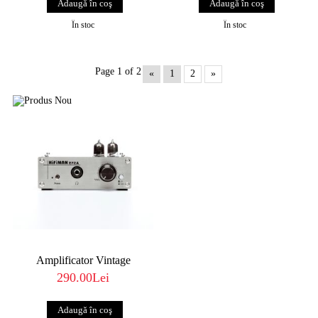
În stoc
În stoc
Page 1 of 2
«
1
2
»
Amplificator Vintage
290.00Lei