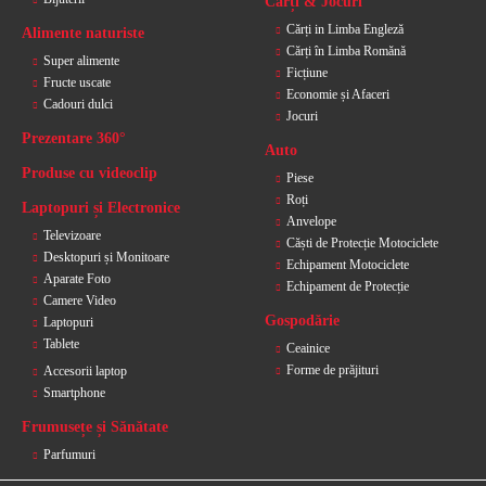
Cărți & Jocuri
Cărți in Limba Engleză
Alimente naturiste
Cărți în Limba Romănă
Super alimente
Ficțiune
Fructe uscate
Economie și Afaceri
Cadouri dulci
Jocuri
Prezentare 360°
Auto
Produse cu videoclip
Piese
Roți
Laptopuri și Electronice
Anvelope
Televizoare
Căști de Protecție Motociclete
Desktopuri și Monitoare
Echipament Motociclete
Aparate Foto
Echipament de Protecție
Camere Video
Gospodărie
Laptopuri
Tablete
Ceainice
Forme de prăjituri
Accesorii laptop
Smartphone
Frumusețe și Sănătate
Parfumuri