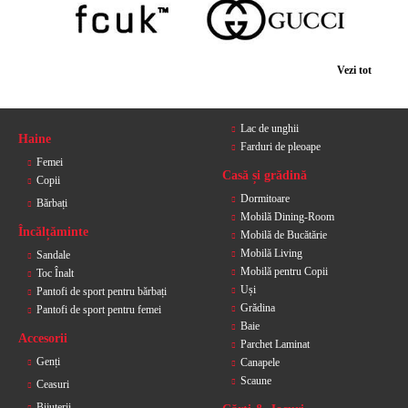
Vezi tot
Lac de unghii
Haine
Farduri de pleoape
Femei
Casă și grădină
Copii
Dormitoare
Bărbați
Mobilă Dining-Room
Încălțăminte
Mobilă de Bucătărie
Mobilă Living
Sandale
Mobilă pentru Copii
Toc Înalt
Uși
Pantofi de sport pentru bărbați
Grădina
Pantofi de sport pentru femei
Baie
Accesorii
Parchet Laminat
Genți
Canapele
Scaune
Ceasuri
Bijuterii